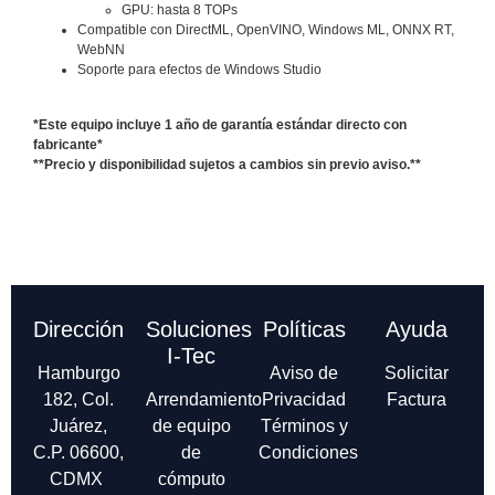
GPU: hasta 8 TOPs
Compatible con DirectML, OpenVINO, Windows ML, ONNX RT,
WebNN
Soporte para efectos de Windows Studio
*Este equipo incluye 1 año de garantía estándar directo con
fabricante*
**Precio y disponibilidad sujetos a cambios sin previo aviso.**
Dirección
Soluciones
Políticas
Ayuda
I-Tec
Hamburgo
Aviso de
Solicitar
182, Col.
Arrendamiento
Privacidad
Factura
Juárez,
de equipo
Términos y
C.P. 06600,
de
Condiciones
CDMX
cómputo