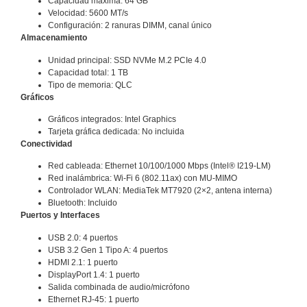
Capacidad máxima: 64 GB
Velocidad: 5600 MT/s
Configuración: 2 ranuras DIMM, canal único
Almacenamiento
Unidad principal: SSD NVMe M.2 PCIe 4.0
Capacidad total: 1 TB
Tipo de memoria: QLC
Gráficos
Gráficos integrados: Intel Graphics
Tarjeta gráfica dedicada: No incluida
Conectividad
Red cableada: Ethernet 10/100/1000 Mbps (Intel® I219-LM)
Red inalámbrica: Wi-Fi 6 (802.11ax) con MU-MIMO
Controlador WLAN: MediaTek MT7920 (2×2, antena interna)
Bluetooth: Incluido
Puertos y Interfaces
USB 2.0: 4 puertos
USB 3.2 Gen 1 Tipo A: 4 puertos
HDMI 2.1: 1 puerto
DisplayPort 1.4: 1 puerto
Salida combinada de audio/micrófono
Ethernet RJ-45: 1 puerto