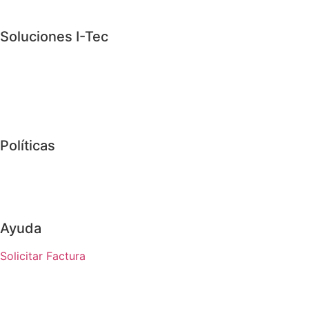
Soluciones I-Tec
Arrendamiento de equipo de cómputo
Reparación de computadoras
Refacciones para Laptop
Políticas
Aviso de Privacidad
Términos y Condiciones
Ayuda
Solicitar Factura